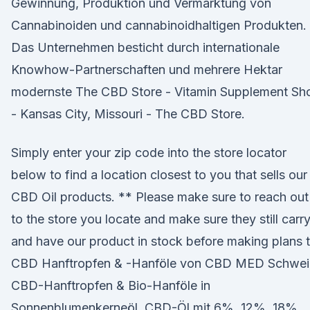
Gewinnung, Produktion und Vermarktung von
Cannabinoiden und cannabinoidhaltigen Produkten.
Das Unternehmen besticht durch internationale
Knowhow-Partnerschaften und mehrere Hektar
modernste The CBD Store - Vitamin Supplement Sh
- Kansas City, Missouri - The CBD Store.
Simply enter your zip code into the store locator
below to find a location closest to you that sells our
CBD Oil products. ** Please make sure to reach out
to the store you locate and make sure they still carr
and have our product in stock before making plans 
CBD Hanftropfen & -Hanföle von CBD MED Schwei
CBD-Hanftropfen & Bio-Hanföle in
Sonnenblumenkerneöl. CBD-Öl mit 6%, 12%, 18%