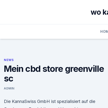
Skip
to
wo k
content
HO
NEWS
Mein cbd store greenville
sc
ADMIN
Die KannaSwiss GmbH ist spezialisiert auf die