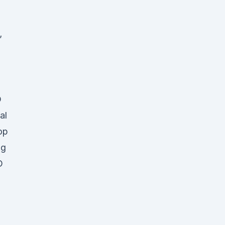
’
D
al
op
ng
D