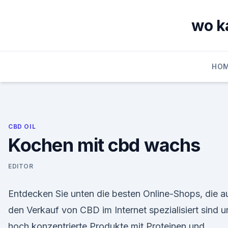
Skip
to
wo k
content
HO
CBD OIL
Kochen mit cbd wachs
EDITOR
Entdecken Sie unten die besten Online-Shops, die a
den Verkauf von CBD im Internet spezialisiert sind 
hoch konzentrierte Produkte mit Proteinen und