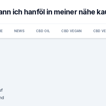
ann ich hanföl in meiner nähe ka
ME
NEWS
CBD OIL
CBD VEGAN
CBD V
uf
und