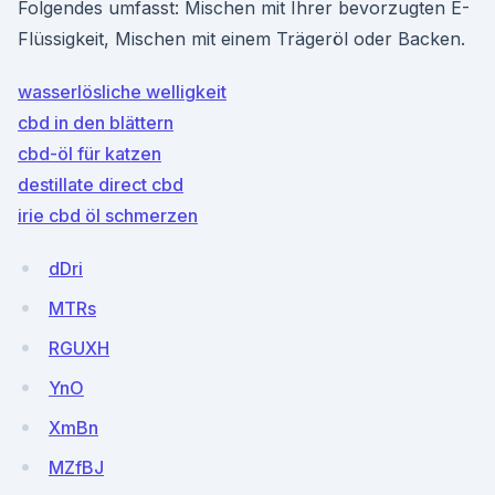
Folgendes umfasst: Mischen mit Ihrer bevorzugten E-
Flüssigkeit, Mischen mit einem Trägeröl oder Backen.
wasserlösliche welligkeit
cbd in den blättern
cbd-öl für katzen
destillate direct cbd
irie cbd öl schmerzen
dDri
MTRs
RGUXH
YnO
XmBn
MZfBJ